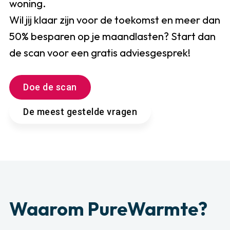
woning.
Wil jij klaar zijn voor de toekomst en meer dan
50% besparen op je maandlasten? Start dan
de scan voor een gratis adviesgesprek!
Doe de scan
Doe de scan
De meest gestelde vragen
De meest gestelde vragen
Waarom PureWarmte?