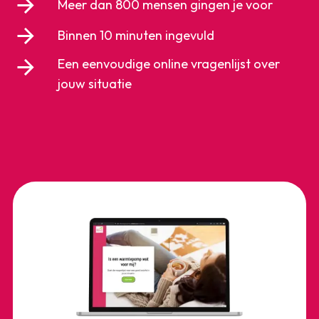
Meer dan 800 mensen gingen je voor
Binnen 10 minuten ingevuld
Een eenvoudige online vragenlijst over
jouw situatie