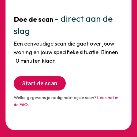
Voor warmte met toekomst
Een all-electric warmtepomp. Is jouw woning
- direct aan de
Doe de scan
daar al klaar voor? Bij PureWarmte beginnen
slag
we bij het begin: jouw woning, jouw situatie,
jouw vragen.
Een eenvoudige scan die gaat over jouw
woning en jouw specifieke situatie. Binnen
10 minuten klaar.
Privacy statement
Start de scan
Algemene voorwaarden
Welke gegevens je nodig hebt bij de scan?
Lees het in
Start de scan
de FAQ.
© 2024 PureWarmte. Alle rechten voorbehouden.