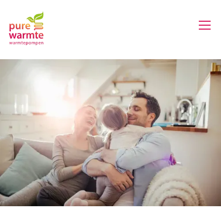
Echt
aardgasvrij
verwarmen
met een all-
electric